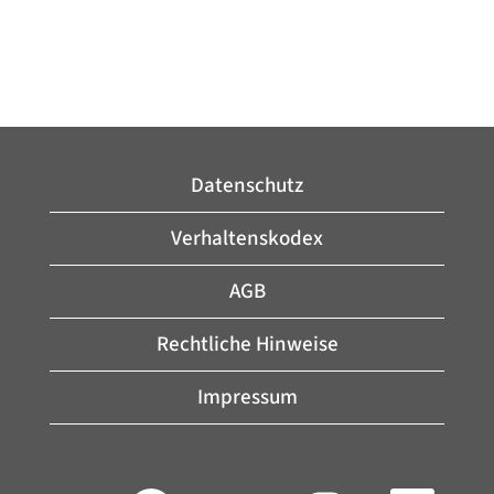
Datenschutz
Verhaltenskodex
AGB
Rechtliche Hinweise
Impressum
W
W
W
W